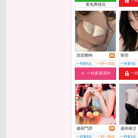
一
看免费视讯
甜甜圈吶
甯熙
一对多5点
一对一20点
一对多8点
一对多表演中
一
越南鬥譚
越南楊汶
一对多8点
一对一30点
一对多5点