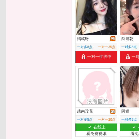
媱瑤呀
酥餅乾
一对多8点
一对一35点
一对多8点
一对一忙线中
一
越南玟花
阿嬌
一对多5点
一对一20点
一对多8点
在线上
看免费视讯
看免