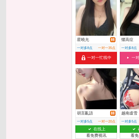
星曉允
懼高症
一对多8点
一对一35点
一对多8点
一对一忙线中
一
胡言亂語
越南虛雪
一对多5点
一对一20点
一对多5点
在线上
看免费视讯
看免