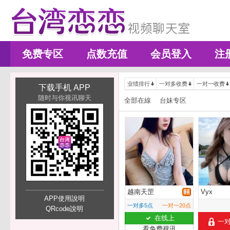
免费专区
点数充值
会员登入
注
业绩排行
一对多收费
一对一收费
下载手机 APP
随时与你视讯聊天
全部在線
台妹专区
越南天罡
Vyx
APP使用說明
一对多5点
一对一20点
QRcode說明
在线上
一
看免费视讯