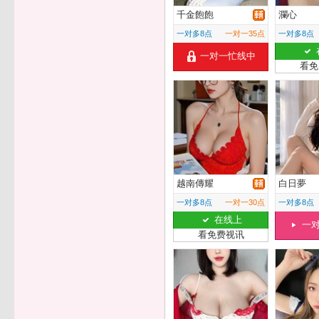
千金飽飽
瀾心
一对多8点
一对一35点
一对多8点
一对一忙线中
看免
越南傳耀
白日夢
一对多8点
一对一30点
一对多8点
在线上
一
看免费视讯