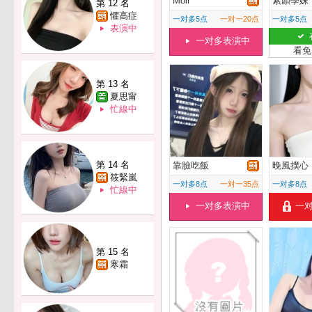
Moli
素顏學妹
第 12 名
懼高症
一对多5点
一对一20点
一对多5点
表演中
一对多表演中
看免
第 13 名
夏思甯
忙線中
第 14 名
靠臉吃飯
晚風撲心
筱緊嵐
一对多8点
一对一35点
一对多8点
忙線中
一对多表演中
一
第 15 名
寒霜