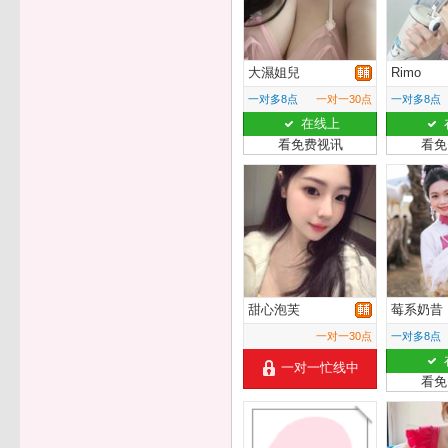
大濕姐兒
Rimo
一对多8点
一对一30点
一对多8点
在线上
看免费视讯
看免
甜心泡芙
莓系奶昔
一对一30点
一对多8点
一对一忙线中
看免