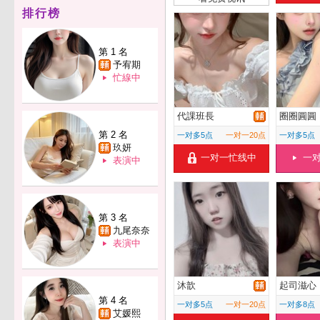
排行榜
第 1 名
予宥期
忙線中
代課班長
圈圈圓圓
第 2 名
一对多5点
一对一20点
一对多5点
玖妍
一对一忙线中
一
表演中
第 3 名
九尾奈奈
表演中
沐歆
起司滋心
第 4 名
一对多5点
一对一20点
一对多8点
艾媛熙