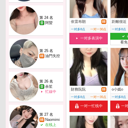
第 24 名
依雷布朗
距離很近
阿蠻
一对多8点
一对一30点
一对多8点
一对多表演中
看免
第 25 名
油門失控
第 26 名
余笙
財務阮阮
o小嫣o
忙線中
一对多8点
一对一35点
一对多8点
一对一忙线中
一
第 27 名
Naomimi
在线上