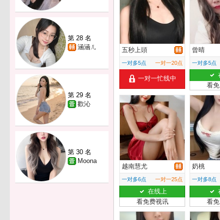
第 28 名
涵涵ㄦ
五秒上頭
曾晴
一对多5点
一对一20点
一对多5点
一对一忙线中
看免
第 29 名
歡沁
第 30 名
Moona
越南慧尤
奶桃
一对多6点
一对一25点
一对多8点
在线上
看免费视讯
看免