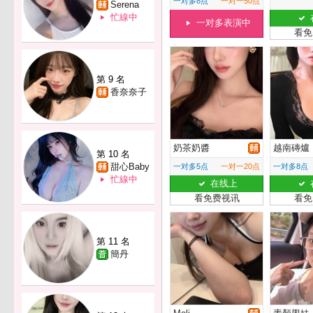
一对多8点
一对一50点
Serena
忙線中
一对多表演中
看免
第 9 名
香奈奈子
奶茶奶醬
越南磚爐
第 10 名
甜心Baby
一对多5点
一对一20点
一对多8点
忙線中
在线上
看免费视讯
看免
第 11 名
簡丹