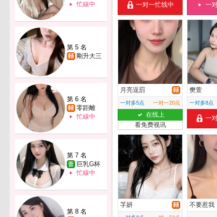
忙線中
一对一忙线中
一
第 5 名
剛升大三
月亮逞罰
樊萱
第 6 名
一对多5点
一对一20点
一对多8点
零距離
在线上
忙線中
一
看免费视讯
第 7 名
巨乳G杯
忙線中
芓妍
不要惹我
第 8 名