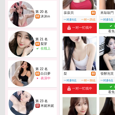
第 20 名
葆葆貝
來敲敲門
沐沐m
一对多6点
一对一25点
一对多5点
一对一忙线中
看免
第 21 名
梨芽
在线上
第 22 名
白日夢
梨
發酵泡芙
表演中
一对多8点
一对一30点
一对多6点
一对一忙线中
看免
第 23 名
米妮米妮