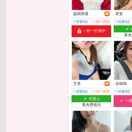
越南開通
霏斐
一对多6点
一对一25点
一对多6点
一对一忙线中
看免
艾熹
朵喵喵
一对多8点
一对一40点
一对多8点
在线上
一
看免费视讯