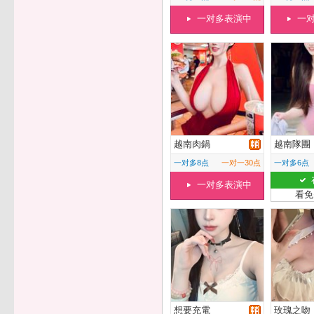
一对多表演中
一
越南肉鍋
越南隊團
一对多8点
一对一30点
一对多6点
一对多表演中
看免
想要充電
玫瑰之吻