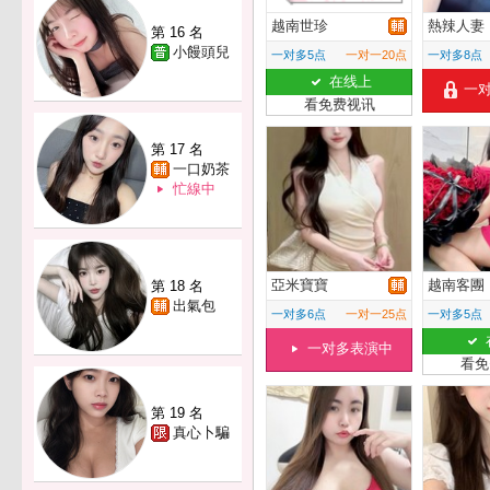
越南世珍
熱辣人妻
第 16 名
小饅頭兒
一对多5点
一对一20点
一对多8点
在线上
一
看免费视讯
第 17 名
一口奶茶
忙線中
亞米寶寶
越南客團
第 18 名
出氣包
一对多6点
一对一25点
一对多5点
一对多表演中
看免
第 19 名
真心卜騙