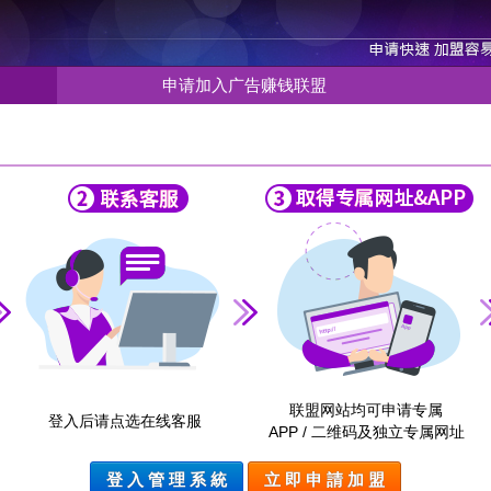
申请加入广告赚钱联盟
联盟网站均可申请专属
登入后请点选在线客服
APP / 二维码及独立专属网址
登 入 管 理 系 統
立 即 申 請 加 盟