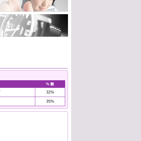
% 數
万
32%
35%