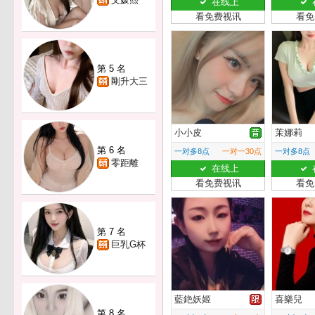
在线上
看免费视讯
看免
第 5 名
剛升大三
小小皮
茉娜莉
第 6 名
一对多8点
一对一30点
一对多8点
零距離
在线上
看免费视讯
看免
第 7 名
巨乳G杯
藍銫妖姬
喜樂兒
第 8 名