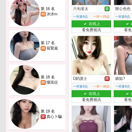
第 16 名
六旬老太
辦公色色
沐沐m
一对多8点
一对一25点
一对多8点
在线上
看免费视讯
看免
第 17 名
筱緊嵐
第 18 名
D奶護士
媚如?
懼高症
一对多8点
一对一30点
一对多8点
在线上
看免费视讯
看免
第 19 名
真心卜騙