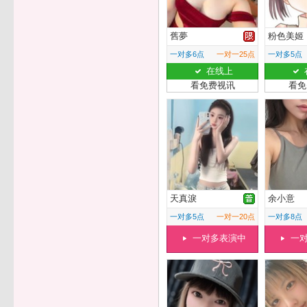
舊夢
粉色美姬
一对多6点
一对一25点
一对多5点
在线上
看免费视讯
看免
天真淚
余小意
一对多5点
一对一20点
一对多8点
一对多表演中
一