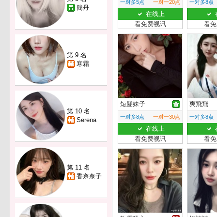
一对多5点
一对一20点
一对多8点
簡丹
在线上
看免费视讯
看免
第 9 名
寒霜
短髮妹子
爽飛飛
第 10 名
一对多8点
一对一30点
一对多8点
Serena
在线上
看免费视讯
看免
第 11 名
香奈奈子