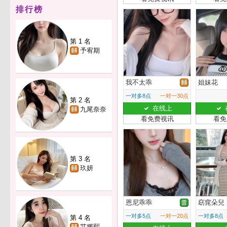
排行榜
第 1 名
予宥期
我不太乖
姐妹花
一对多8点
一对一30点
第 2 名
在线上
九尾奈奈
看免费视讯
看免
第 3 名
玖妍
恩尼乖乖
窈窕朵兒
一对多5点
一对一20点
一对多8点
第 4 名
艾媛熙