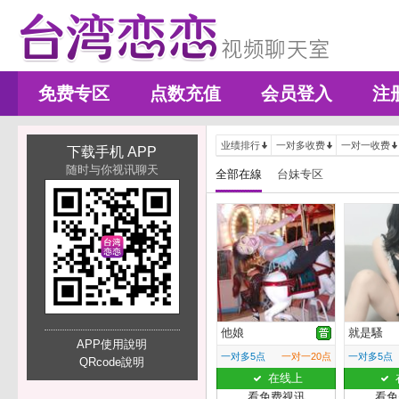
免费专区
点数充值
会员登入
注
业绩排行
一对多收费
一对一收费
下载手机 APP
随时与你视讯聊天
全部在線
台妹专区
他娘
就是騷
APP使用說明
一对多5点
一对一20点
一对多5点
QRcode說明
在线上
看免费视讯
看免