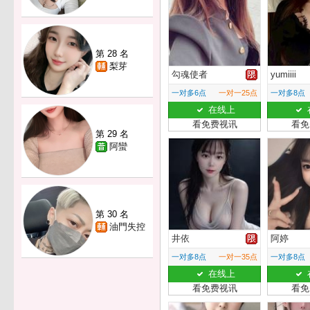
第 28 名
梨芽
勾魂使者
yumiiii
一对多6点
一对一25点
一对多8点
在线上
看免费视讯
看免
第 29 名
阿蠻
第 30 名
油門失控
井依
阿婷
一对多8点
一对一35点
一对多8点
在线上
看免费视讯
看免