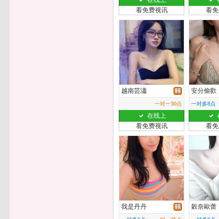
看免费视讯
看免
越南芸瀟
安分偷歡
一对一30点
一对多8点
在线上
看免费视讯
看免
我是丹丹
穀奈歐蕾