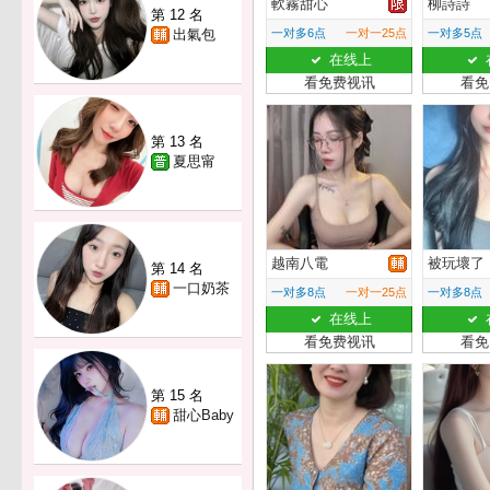
軟霧甜心
柳詩詩
第 12 名
出氣包
一对多6点
一对一25点
一对多5点
在线上
看免费视讯
看免
第 13 名
夏思甯
越南八電
被玩壞了
第 14 名
一口奶茶
一对多8点
一对一25点
一对多8点
在线上
看免费视讯
看免
第 15 名
甜心Baby