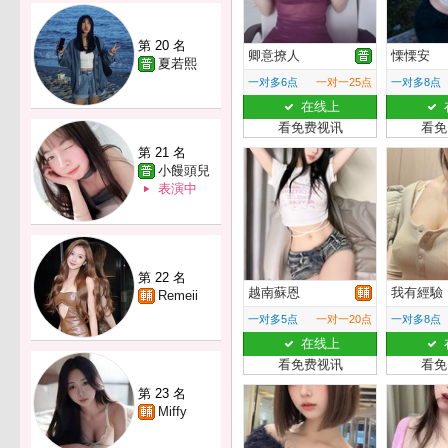
第 20 名
卿意撩人
慄慄安
夏若熙
一对多6点
一对一25点
一对多8点
在线上
看免费视讯
看免
第 21 名
小饅頭兒
表演中
第 22 名
越南蘇恩
我有經驗
Remeii
一对多5点
一对一20点
一对多8点
在线上
看免费视讯
看免
第 23 名
Miffy