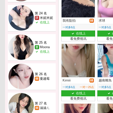
第 24 名
米妮米妮
我有點怕
求球
在线上
一对多8点
一对多5点
在线上
看免费视讯
看免
第 25 名
Moona
在线上
第 26 名
蔓越莓
Kimiii
越南雕魚
一对多6点
一对一25点
一对多5点
在线上
看免费视讯
看免
第 27 名
涵涵ㄦ