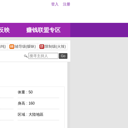
登入
注册
反映
赚钱联盟专区
纯)
辅导级(暧昧)
限制级(火辣)
体重 : 50
身高 : 160
区域 : 大陸地區