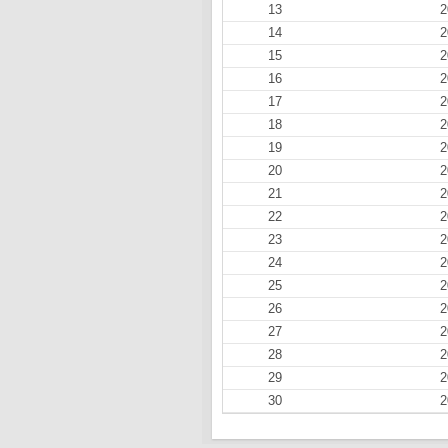
13
2
14
2
15
2
16
2
17
2
18
2
19
2
20
2
21
2
22
2
23
2
24
2
25
2
26
2
27
2
28
2
29
2
30
2